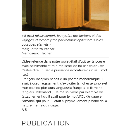
« Il avait mieux compris le mystère des horizons et des
voyages, et l’ombre jetée par l’homme éphémère sur les
paysages éternels »
Marguerite Yourcenar
Mémoires d’Hadrien
L’idée retenue dans notre projet était d’utiliser la poésie
avec parcimonie et minimalisme, de ne pas en abuser,
c’est-à-dire utiliser la puissance évocatrice d’un seul mot
isolé.
François Jacqmin parlait d’un poème monolithique. Il
avait à cœur, également, d’exploiter la richesse sonore et
musicale de plusieurs langues (le français, le flamand,
l’anglais, l’allemand…). Je me souviens par exemple de
l’attachement qu’il avait pour le mot WOLK (nuage en
flamand) qui pour lui était si physiquement proche de la
nature même du nuage.
A.B.
PUBLICATION