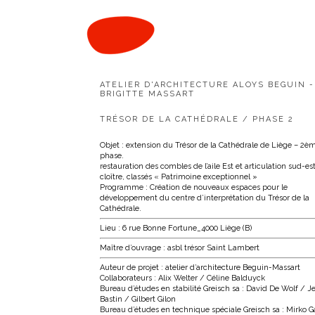
214 / TRÉSOR DE LA CATHÉDRALE phase 2
ATELIER D'ARCHITECTURE ALOYS BEGUIN -
BRIGITTE MASSART
TRÉSOR DE LA CATHÉDRALE / PHASE 2
Objet : extension du Trésor de la Cathédrale de Liège – 2è
phase.
restauration des combles de l’aile Est et articulation sud-es
cloître, classés « Patrimoine exceptionnel »
Programme : Création de nouveaux espaces pour le
développement du centre d’interprétation du Trésor de la
Cathédrale.
Lieu : 6 rue Bonne Fortune_4000 Liège (B)
Maître d’ouvrage : asbl trésor Saint Lambert
Auteur de projet : atelier d’architecture Beguin-Massart
Collaborateurs : Alix Welter / Céline Balduyck
Bureau d’études en stabilité Greisch sa : David De Wolf / 
Bastin / Gilbert Gilon
Bureau d’études en technique spéciale Greisch sa : Mirko 