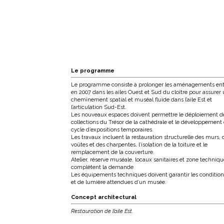
Le programme
Le programme consiste à prolonger les aménagements ent
en 2007 dans les ailes Ouest et Sud du cloître pour assurer
cheminement spatial et muséal fluide dans l’aile Est et
l’articulation Sud-Est.
Les nouveaux espaces doivent permettre le déploiement d
collections du Trésor de la cathédrale et le développement
cycle d’expositions temporaires.
Les travaux incluent la restauration structurelle des murs, 
voûtes et des charpentes, l’isolation de la toiture et le
remplacement de la couverture.
Atelier, réserve muséale, locaux sanitaires et zone techniqu
complètent la demande
Les équipements techniques doivent garantir les conditions
et de lumière attendues d’un musée.
Concept architectural
Restauration de l’aile Est.