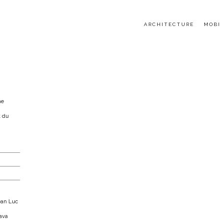
ARCHITECTURE
MOBI
me
t du
Jean Luc
Gava