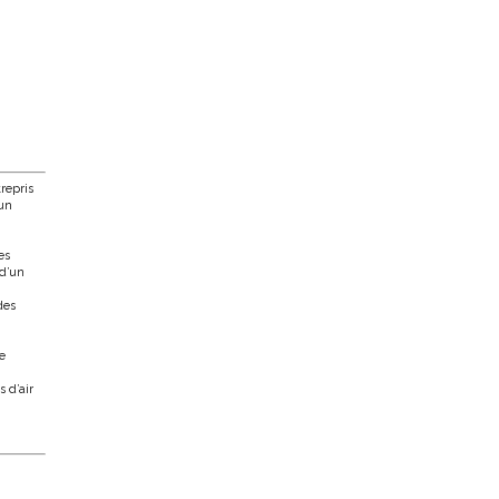
repris
 un
es
 d’un
des
e
 d’air