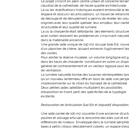
Le projet s’inscrit en plein centre urbain et concerne l’ens
claustral de la cathédrale, de haute qualité architecturale.
Là où les stratifications historiques avaient embrouillé la le
l’espace et obscurci les articulations, un travail de retranc
de découpe et de dénudement a permis de révéler les vol
originels avec leur qualité spatiale, leur ampleur, leur clarté
structurelle et leur qualité de lumière.
Là où la charpente était défaillante, des éléments structure
acier corten résolvent les problèmes en s’inscrivant nature
dans la matérialité ancienne.
Une grande salle unique de 250 m2 occupe l’aile Est, couve
d’un plancher de chêne, laissant entrevoir fugitivement l’e
des voûtes.
Pour abriter la réserve muséale, un volume longiligne est g
dans les hauts de charpente, constituant en outre un dispos
général de contreventement et un vecteur logique pour les
de ventilation.
La lumière naturelle tombe des lucarnes réinterprétées tan
qu’un nouveau lanterneau offre en bout de salle une persp
impressionnante sur le vitrail du transept de la cathédrale.
Deux petites salles satellites multiplient les possibilités
d’exposition en tirant parti des spécificités de la typologie
existante.
Restauration de l’articulation Sud-Est
et dispositif d’exposition.
Une salle carrée de 100 m2 couverte d’une ancienne struct
poutres et solivage articule la rencontre des ailes sud et est 
différences de niveaux. Enveloppé dans la lumière périphé
baies à petits vitraux délicatement colorés, un espace d’ex