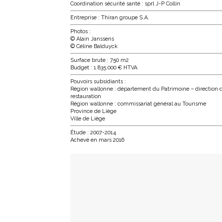
Coordination sécurité santé : sprl J-P Collin
Entreprise : Thiran groupe S.A.
Photos :
© Alain Janssens
© Céline Balduyck
Surface brute : 750 m2
Budget : 1.835.000 € HTVA
Pouvoirs subsidiants :
Région wallonne : département du Patrimoine – direction d
restauration
Région wallonne : commissariat général au Tourisme
Province de Liège
Ville de Liège
Étude : 2007-2014
Achevé en mars 2016