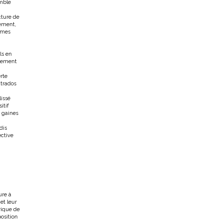
emble
cture de
hement,
umes
ls en
llement
rte
xtrados
lissé
itif
 gaines
dis
ective
ure à
et leur
rique de
position