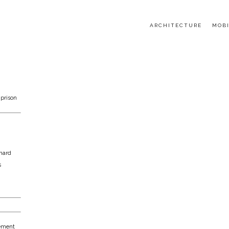
ARCHITECTURE
MOBI
 prison
onard
s
tement