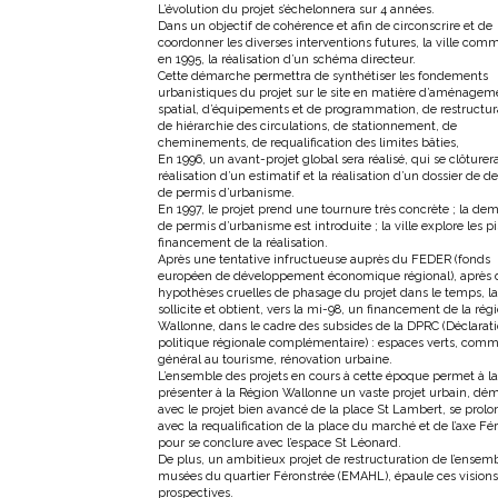
L’évolution du projet s’échelonnera sur 4 années.
Dans un objectif de cohérence et afin de circonscrire et de
coordonner les diverses interventions futures, la ville co
en 1995, la réalisation d’un schéma directeur.
Cette démarche permettra de synthétiser les fondements
urbanistiques du projet sur le site en matière d’aménagem
spatial, d’équipements et de programmation, de restructur
de hiérarchie des circulations, de stationnement, de
cheminements, de requalification des limites bâties,
En 1996, un avant-projet global sera réalisé, qui se clôturera
réalisation d’un estimatif et la réalisation d’un dossier de
de permis d’urbanisme.
En 1997, le projet prend une tournure très concrète ; la d
de permis d’urbanisme est introduite ; la ville explore les p
financement de la réalisation.
Après une tentative infructueuse auprès du FEDER (fonds
européen de développement économique régional), après 
hypothèses cruelles de phasage du projet dans le temps, la 
sollicite et obtient, vers la mi-98, un financement de la rég
Wallonne, dans le cadre des subsides de la DPRC (Déclarat
politique régionale complémentaire) : espaces verts, comm
général au tourisme, rénovation urbaine.
L’ensemble des projets en cours à cette époque permet à la 
présenter à la Région Wallonne un vaste projet urbain, dé
avec le projet bien avancé de la place St Lambert, se prol
avec la requalification de la place du marché et de l’axe Fé
pour se conclure avec l’espace St Léonard.
De plus, un ambitieux projet de restructuration de l’ensem
musées du quartier Féronstrée (EMAHL), épaule ces visions
prospectives.