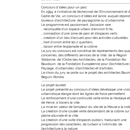
Concours d’idées pour un parc
En 1994, à l’initiative de l’échevinat de l’Environnement et 
Cadre de Vie, un concours d’idées est lancé, auquel répon
bureaux d’architecture, de paysagisme ou d’urbanisme.
Le programme est passionnant, l’occasion rare :
… reconquête d’un espace urbain d’environ 6 Ha.,
… conception d’une zone de parc et d’espaces verts
… création d’un lieu d’accueil pour des activités culturelles,
… trait d’union entre les 2 quartiers,
… liaison entre l’esplanade et la colline.
Le jury du concours est constitué de représentants des qua
concernés, des différents services de la Ville, de la Région
Wallonne, de l’Ordre des Architectes, de la Fondation Roi
Baudouin, de la Fondation Européenne pour l’Architecture e
Paysage, d’urbanistes, d’architectes et d’artistes.
Le choix du jury se porte sur le projet des architectes Bau
Beguin-Rondia.
Le projet lauréat
Le projet présenté au concours d’idées développe une visi
urbanistique élargie dont les lignes de force permettent :
Le renforcement d’une continuité verte entre la Hesbaye et
de Herve, à travers la ville.
La mise en valeur de l’ampleur du site de la Meuse à la coll
La création d’une coulée verte descendant de la colline sur 
plaine alluviale et la ville.
La création d’une suite d’espaces publics, traduisant une
progression des caractères, de l’urbain à l’intimiste, de
l’architecture à la nature.