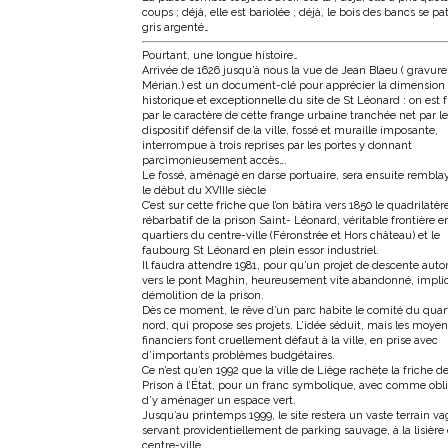
coups ; déjà, elle est bariolée ; déjà, le bois des bancs se pa
gris argenté…
Pourtant, une longue histoire…
Arrivée de 1626 jusqu’à nous la vue de Jean Blaeu ( gravure
Mérian.) est un document-clé pour apprécier la dimension
historique et exceptionnelle du site de St Léonard : on est 
par le caractère de cette frange urbaine tranchée net par le
dispositif défensif de la ville, fossé et muraille imposante,
interrompue à trois reprises par les portes y donnant
parcimonieusement accès….
Le fossé, aménagé en darse portuaire, sera ensuite rembla
le début du XVIIIe siècle
C’est sur cette friche que l’on bâtira vers 1850 le quadrilatèr
rébarbatif de la prison Saint- Léonard, véritable frontière en
quartiers du centre-ville (Féronstrée et Hors château) et le
faubourg St Léonard en plein essor industriel.
Il faudra attendre 1981, pour qu’un projet de descente auto
vers le pont Maghin, heureusement vite abandonné, impli
démolition de la prison.
Dès ce moment, le rêve d’un parc habite le comité du quar
nord, qui propose ses projets. L’idée séduit, mais les moyen
financiers font cruellement défaut à la ville, en prise avec
d’importants problèmes budgétaires.
Ce n’est qu’en 1992 que la ville de Liège rachète la friche de
Prison à l’État, pour un franc symbolique, avec comme obl
d’y aménager un espace vert.
Jusqu’au printemps 1999, le site restera un vaste terrain va
servant providentiellement de parking sauvage, à la lisière
centre-ville…