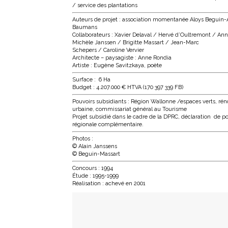
/ service des plantations
Auteurs de projet : association momentanée Aloys Beguin-A
Baumans
Collaborateurs : Xavier Delaval / Hervé d’Oultremont / An
Michèle Janssen / Brigitte Massart / Jean-Marc
Schepers / Caroline Vervier
Architecte – paysagiste : Anne Rondia
Artiste : Eugène Savitzkaya, poète
Surface : 6 Ha
Budget : 4.207.000 € HTVA (170 397 339 FB)
Pouvoirs subsidiants : Région Wallonne /espaces verts, rén
urbaine, commissariat général au Tourisme
Projet subsidié dans le cadre de la DPRC, déclaration de po
régionale complémentaire.
Photos :
© Alain Janssens
© Beguin-Massart
Concours : 1994
Étude : 1995-1999
Réalisation : achevé en 2001