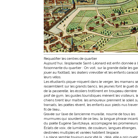
Requalifier les centres de quartier
Aujourd’hui, l’esplanade Saint-Léonard est enfin donnée à l
foisonnante du quartier : On voit, sur la grande dalle les g
jouer au football, les skaters virevolter et les enfants caraco
leurs vélos.
Les étudiants pique-niquent dans le verger, les mamans s
rassemblent sur les grands bancs, les jeunes font le guet d
de la passerelle, les écoliers trottinent en troupeau derrière 
prof de gym, les guides touristiques mènent les visiteurs, l
chiens tirent leur maître, les amoureux prennent le soleil su
transats, les poètes rêvent, les enfants aux pieds nus traver
fil de l’eau…
Gravée sur l’axe de l’ancienne muraille, nourrie de tous les
murmures qui sourdent de ce lieu, la longue phrase incant
du poète Eugène Savitzkaya, accompagne les promeneurs
Éclats de voix, de lumières, de couleurs, langues étranges,
destinées multiples et variées habitent l’espace.
La place semble toujours avoir été là ; déjà, elle a pris que