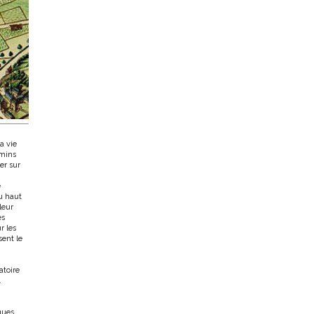
a vie
amins
ler sur
e
u haut
leur
es
r les
sent le
atoire
.
lques