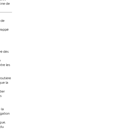
tine de
 de
frappé
yé dès
e
tre les
routière
que la
tier
s
 la
igation
gue,
 du