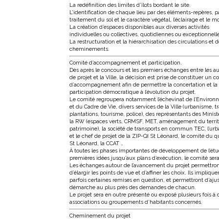
La redéfinition des limites d’îlots bordant le site.
L’identification de chaque lieu par des éléments-repères, pa
traitement du sol et le caractère végétal, l’éclairage et le mo
La création d’espaces disponibles aux diverses activités
individuelles ou collectives, quotidiennes ou exceptionnelle
La restructuration et la hiérarchisation des circulations et 
cheminements.
Comité d’accompagnement et participation.
Dès après le concours et les premiers échanges entre les a
de projet et la Ville, la décision est prise de constituer un c
d’accompagnement afin de permettre la concertation et la
participation démocratique à l’évolution du projet.
Le comité regroupera notamment l’échevinat de l’Enviro
et du Cadre de Vie, divers services de la Ville (urbanisme, t
plantations, tourisme, police), des représentants des Minist
la RW (espaces verts, CRMSF, MET, aménagement du territ
patrimoine), la société de transports en commun TEC, l’urb
et le chef de projet de la ZIP-QI St Léonard, le comité du q
St Léonard, la CCAT …
À toutes les phases importantes de développement de l’étu
premières idées jusqu’aux plans d’exécution, le comité sera
Les échanges autour de l’avancement du projet permettro
d’élargir les points de vue et d’affiner les choix. Ils implique
parfois certaines remises en question, et permettront d’ajus
démarche au plus près des demandes de chacun.
Le projet sera en outre présenté ou exposé plusieurs fois à 
associations ou groupements d’habitants concernés.
Cheminement du projet