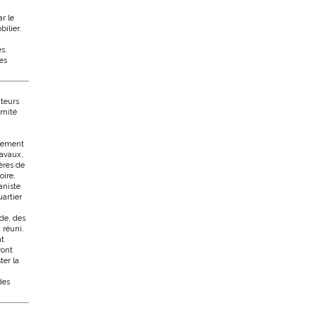
r le
bilier.
s.
des
uteurs
omité
nnement
ravaux,
ères de
oire,
aniste
uartier
de, des
 réuni.
nt
ront
ter la
des