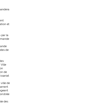
mmandera
ent
ation et
 par la
 demande
emande
istes de
des
Ville
ion
ion de
issariat
ville de
marrant
ongeant
ronstrée
ble des