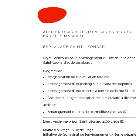
195 / ESPLANADE SAINT LÉONARD
ATELIER D'ARCHITECTURE ALOYS BEGUIN -
BRIGITTE MASSART
ESPLANADE SAINT LÉONARD
Objet : concours pour l’aménagement du site de l’ancienne
Saint-Léonard et de ses abords
Programme :
réorganisation de la circulation routière
aménagement d’un parking sur la Place des déportés
aménagement d’une placette à l’entrée de la rue St-Lé
Création d’une grande esplanade libre ouverte à diverse
activités
Aménagement du bois des carmélites (site classé)
Lieu : Ancienne prison Saint Léonard 4000 Liège (B)
Maître d’ouvrage : Ville de Liège
Initiative de l’échevinat de l’environnement / 8ème dépar