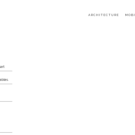
ARCHITECTURE
MOBI
art
ables.