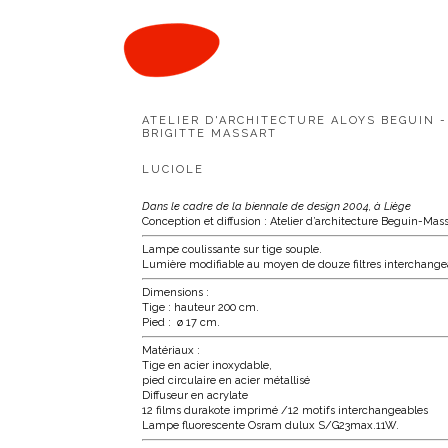
241 / Luciole
ATELIER D'ARCHITECTURE ALOYS BEGUIN -
BRIGITTE MASSART
LUCIOLE
Dans le cadre de la biennale de design 2004, à Liège
Conception et diffusion : Atelier d’architecture Beguin-Mass
Lampe coulissante sur tige souple.
Lumière modifiable au moyen de douze filtres interchange
Dimensions :
Tige : hauteur 200 cm.
Pied : ø 17 cm.
Matériaux :
Tige en acier inoxydable,
pied circulaire en acier métallisé
Diffuseur en acrylate
12 films durakote imprimé /12 motifs interchangeables
Lampe fluorescente Osram dulux S/G23max.11W.